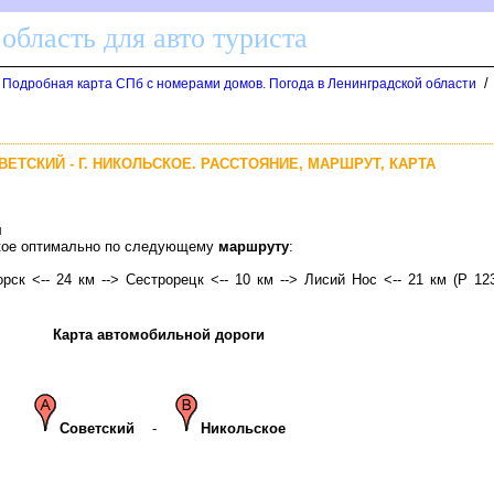
область для авто туриста
/
. Подробная карта СПб с номерами домов. Погода в Ленинградской области
ВЕТСКИЙ - Г. НИКОЛЬСКОЕ. РАССТОЯНИЕ, МАРШРУТ, КАРТА
м
ское оптимально по следующему
маршруту
:
орск <-- 24 км --> Сестрорецк <-- 10 км --> Лисий Нос <-- 21 км (Р 12
Карта автомобильной дороги
Советский
-
Никольское