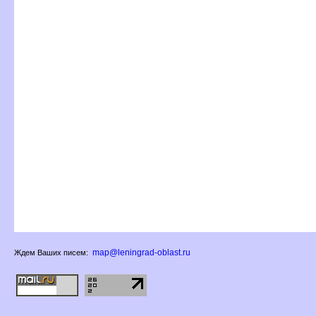
map@leningrad-oblast.ru
Ждем Ваших писем: