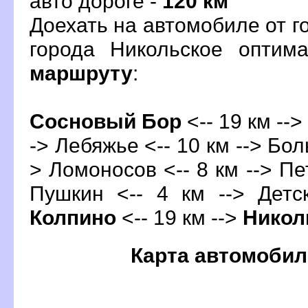
авто дороге -
120 км
Доехать на автомобиле от 
орода Никольское оптим
маршруту
:
Сосновый Бор
<-- 19 км -->
-> Лебяжье <-- 10 км --> Бол
> Ломоносов <-- 8 км -->
Пе
Пушкин
<-- 4 км --> Детск
Колпино
<-- 19 км -->
Никол
Карта автомобил