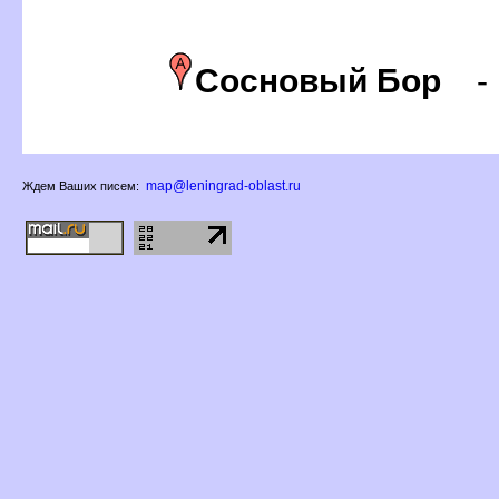
Сосновый Бор
map@leningrad-oblast.ru
Ждем Ваших писем: