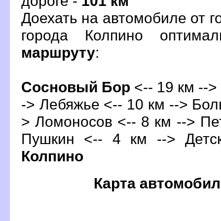
дороге -
101 км
Доехать на автомобиле от 
орода Колпино оптима
маршруту
:
Сосновый Бор
<-- 19 км -->
-> Лебяжье <-- 10 км --> Бол
> Ломоносов <-- 8 км -->
Пе
Пушкин
<-- 4 км --> Детск
Колпино
Карта автомобил