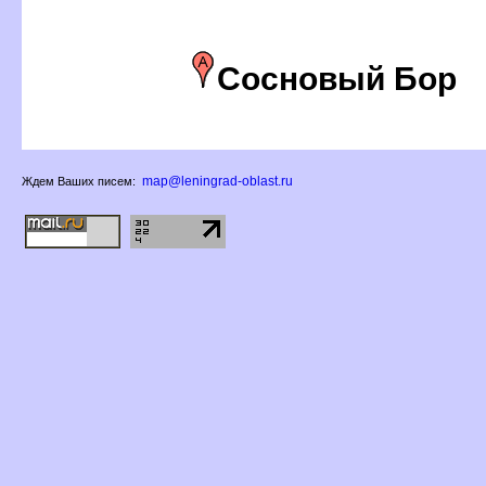
Сосновый Бор
map@leningrad-oblast.ru
Ждем Ваших писем: