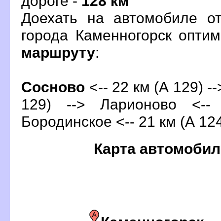
дороге -
128 км
Доехать на автомобиле о
орода Каменногорск опти
маршруту
:
Сосново
<-- 22 км (А 129) -
129) --> Ларионово <--
Бородинское <-- 21 км (А 124
Карта автомобил