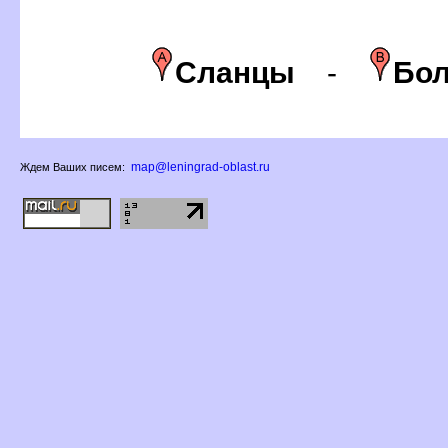
Сланцы
-
Бол
map@leningrad-oblast.ru
Ждем Ваших писем: