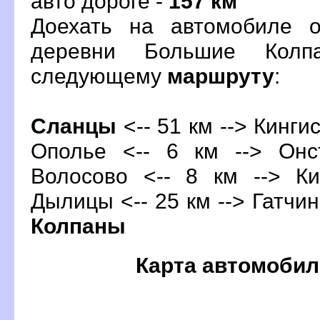
авто дороге -
157 км
Доехать на автомобиле 
деревни Большие Колп
следующему
маршруту
:
Сланцы
<-- 51 км -->
Кинги
Ополье <-- 6 км --> Онс
олосово <-- 8 км --> Ки
Дылицы <-- 25 км -->
Гатчи
Колпаны
Карта автомобил