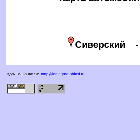
Сиверский
map@leningrad-oblast.ru
Ждем Ваших писем: