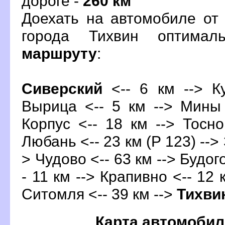
дороге -
260 км
Доехать на автомобиле от
орода Тихвин оптимал
маршруту
:
Сиверский
<-- 6 км --> К
ырица <-- 5 км --> Мины 
Корпус <-- 18 км --> Тосно
Любань <-- 23 км (Р 123) --> 
> Чудово <-- 63 км --> Будого
- 11 км --> Крапивно <-- 12 к
Ситомля <-- 39 км -->
Тихви
Карта автомобил