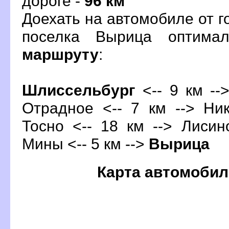
дороге -
96 км
Доехать на автомобиле от 
поселка Вырица оптима
маршруту
:
Шлиссельбур
<-- 9 км -->
Отрадное <-- 7 км --> Ник
Тосно <-- 18 км --> Лисин
Мины <-- 5 км -->
ырица
Карта автомобил