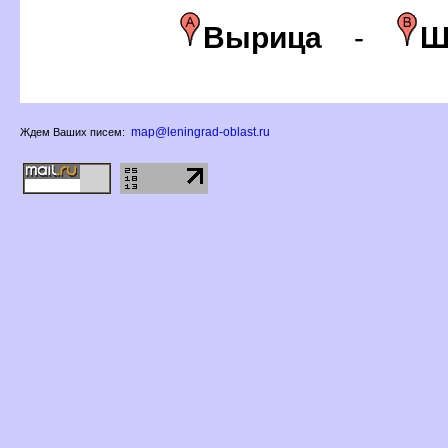
ырица
-
Ш
map@leningrad-oblast.ru
Ждем Ваших писем: