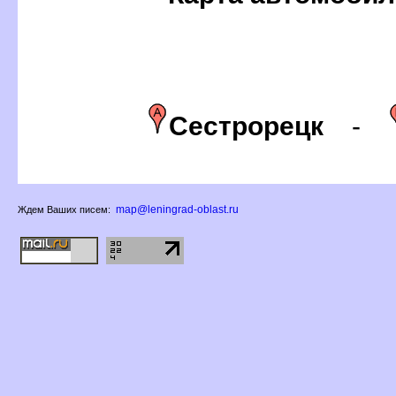
Сестрорецк
-
map@leningrad-oblast.ru
Ждем Ваших писем: