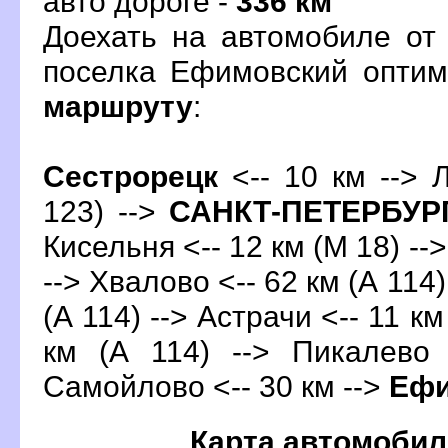
авто дороге -
336 км
Доехать на автомобиле от
поселка Ефимовский опти
маршруту
:
Сестрорецк
<-- 10 км --> 
123) -->
САНКТ-ПЕТЕРБУР
Кисельня <-- 12 км (М 18) -->
--> Хвалово <-- 62 км (А 114)
(А 114) --> Астрачи <-- 11 км
км (А 114) --> Пикалево 
Самойлово <-- 30 км -->
Ефи
Карта автомобил