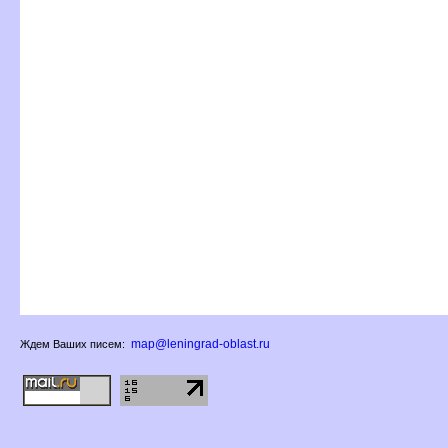
map@leningrad-oblast.ru
Ждем Ваших писем: