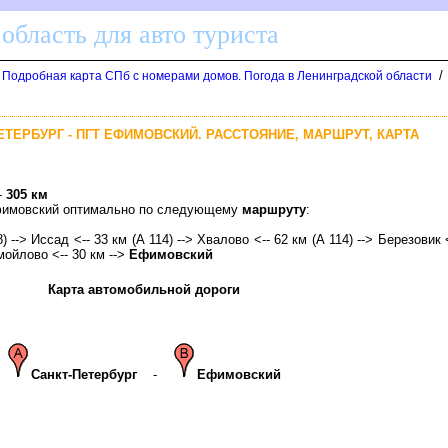
область для авто туриста
/
. Подробная карта СПб с номерами домов. Погода в Ленинградской области
ПЕТЕРБУРГ - ПГТ ЕФИМОВСКИЙ. РАССТОЯНИЕ, МАРШРУТ, КАРТА
-
305 км
 Ефимовский оптимально по следующему
маршруту
:
) --> Иссад <-- 33 км (А 114) --> Хвалово <-- 62 км (А 114) --> Березовик <
амойлово <-- 30 км -->
Ефимовский
Карта автомобильной дороги
Санкт-Петербур
-
Ефимовский