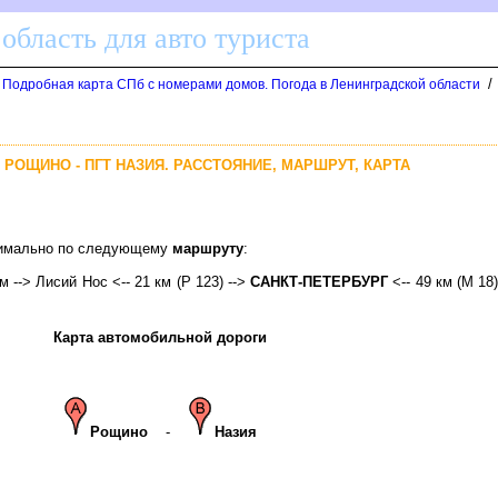
область для авто туриста
/
. Подробная карта СПб с номерами домов. Погода в Ленинградской области
 РОЩИНО - ПГТ НАЗИЯ. РАССТОЯНИЕ, МАРШРУТ, КАРТА
птимально по следующему
маршруту
:
км --> Лисий Нос <-- 21 км (Р 123) -->
САНКТ-ПЕТЕРБУРГ
<-- 49 км (М 18
Карта автомобильной дороги
Рощино
-
Назия