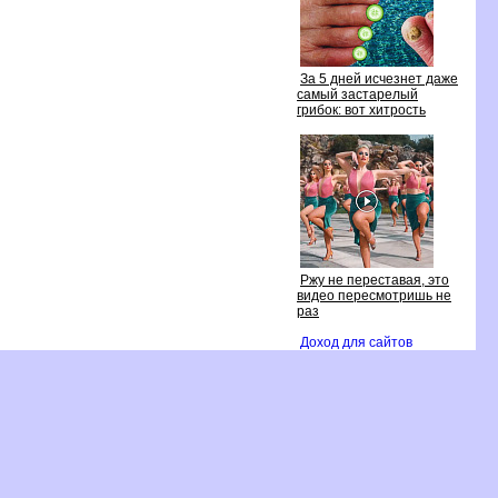
За 5 дней исчезнет даже
самый застарелый
рибок: вот хитрость
Ржу не переставая, это
идео пересмотришь не
раз
Доход для сайто