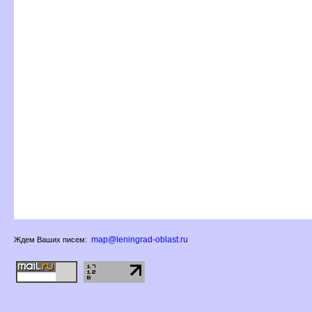
map@leningrad-oblast.ru
Ждем Ваших писем: