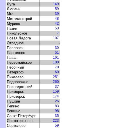
Луга
149
Любань
59
Мга
39
Металлострой
48
Мурино
42
Назия
53
Никольское
7
Новая Ладога
107
Отрадное
-
Павловск
30
Парголово
51
Паша
161
Первомайское
100
Песочный
70
Петергоф
60
Пикалево
251
Подпорожье
260
Приладожский
37
Приморск
159
Приозерск
174
Пушкин
26
Репино
83
Рощино
98
Санкт-Петербур
35
Светогорск п.п.
223
Сертолово
59