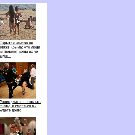
Скрытая камера на
пляже Крыма: Что люди
ытворяют, когда их не
идят...
Ролик длится несколько
секунд, а смеяться вы
удете долго