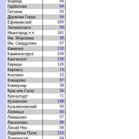
ырица
68
Гарболово
84
Гатчина
55
Дружная Горка
94
Ефимовский
285
Зеленогорск
90
Ивангород п.п.
181
Им. Морозова
38
Им. Свердлова
67
Каменка
132
Каменногорск
206
Кингисепп
156
Кириши
126
Кировск
19
Колпино
15
Комарово
87
Коммунар
38
Красное Село
56
Кронштадт
71
Кузнечное
198
Кузьмоловский
50
Лебяжье
85
Левашово
57
Лесколово
98
Лисий Нос
56
Лодейное Поле
215
Ломоносо
64