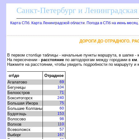
Санкт-Петербург и Ленинградская 
Карта СПб. Карта Ленинградской области. Погода в СПб на июнь месяц
ДОРОГИ ДО ОТРАДНОГО. Р
первом столбце таблицы - начальные пункты маршрута, в шапке - 
На пересечении -
расстояние
по автодорогам между городами
км
.
Нажмите на расстоянии, чтобы увидеть подробности по маршруту и 
от\до
Отрадное
Агалатово
69
Бегуницы
104
Белоостро
71
Бокситогорск
240
Большая Ижора
75
Большие Колпаны
60
Будогощь
153
олосово
98
олхо
110
севоложск
57
ыбор
167