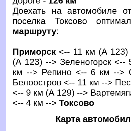
дороге -
126 км
Доехать на автомобиле о
поселка Токсово оптима
маршруту
:
Приморск
<-- 11 км (А 123)
(А 123) --> Зеленогорск <-- 
км --> Репино <-- 6 км --> 
Белоостров <-- 11 км --> Пес
<-- 9 км (А 129) --> Вартемяг
<-- 4 км -->
Токсово
Карта автомобил