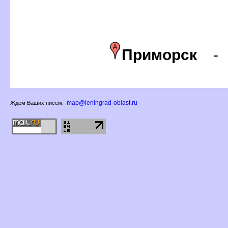
Приморск
map@leningrad-oblast.ru
Ждем Ваших писем: