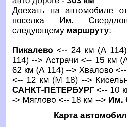
авто дороге -
303 км
Доехать на автомобиле о
поселка Им. Свердло
следующему
маршруту
:
Пикалево
<-- 24 км (А 114)
114) --> Астрачи <-- 15 км (
62 км (А 114) --> Хвалово <--
<-- 12 км (М 18) --> Кисельн
САНКТ-ПЕТЕРБУРГ
<-- 10 к
-> Мяглово <-- 18 км -->
Им.
Карта автомобил