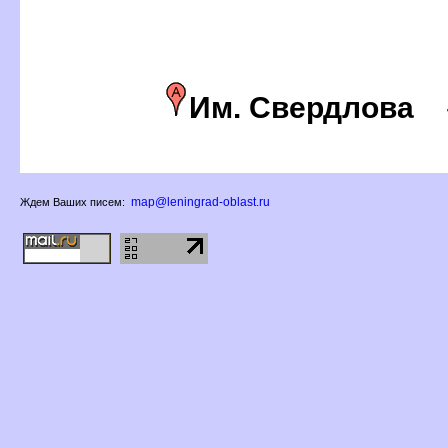
Им. Свердлова
map@leningrad-oblast.ru
Ждем Ваших писем: