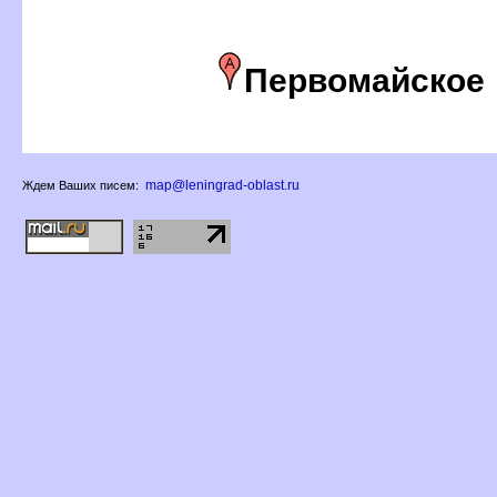
Первомайское
map@leningrad-oblast.ru
Ждем Ваших писем: