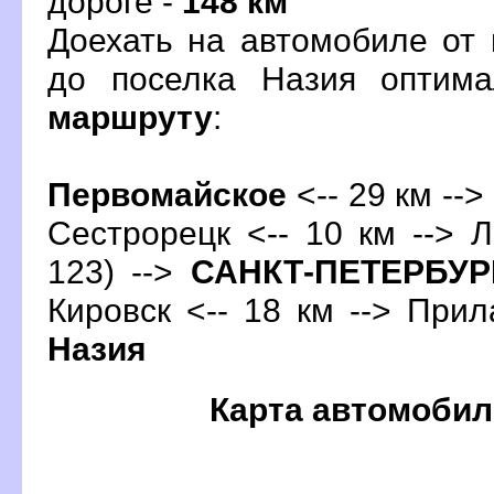
дороге -
148 км
Доехать на автомобиле от
до поселка Назия оптим
маршруту
:
Первомайское
<-- 29 км -->
Сестрорецк <-- 10 км --> 
123) -->
САНКТ-ПЕТЕРБУР
Кировск <-- 18 км --> Прил
Назия
Карта автомобил