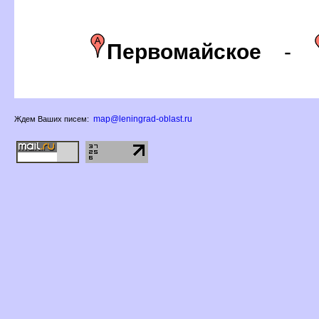
Первомайское
-
map@leningrad-oblast.ru
Ждем Ваших писем: