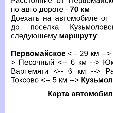
Расстояние от Первомайск
по авто дороге -
70 км
Доехать на автомобиле от
до поселка Кузьмолов
следующему
маршруту
:
Первомайское
<-- 29 км -->
> Песочный <-- 6 км --> Юкк
артемяги <-- 6 км --> Ра
Токсово <-- 5 км -->
Кузьмол
Карта автомобил