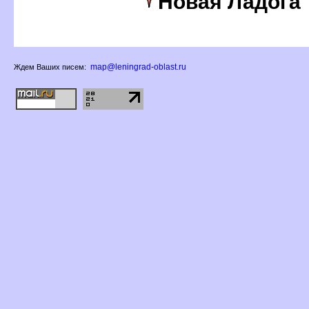
Новая Ладога
map@leningrad-oblast.ru
Ждем Ваших писем: