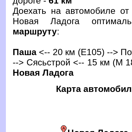
дороге -
61 км
Доехать на автомобиле от
Новая Ладога оптимал
маршруту
:
Паша
<-- 20 км (Е105) --> П
--> Сясьстрой <-- 15 км (М 18
Новая Ладога
Карта автомобил