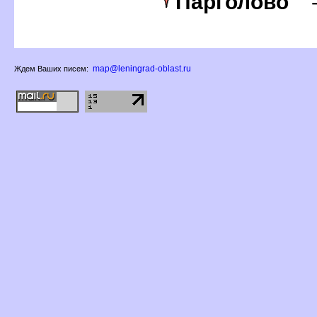
Парголово
map@leningrad-oblast.ru
Ждем Ваших писем: