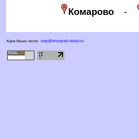
Комарово
-
map@leningrad-oblast.ru
Ждем Ваших писем: