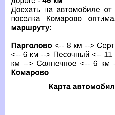
дороге -
46 км
Доехать на автомобиле от
поселка Комарово оптим
маршруту
:
Парголово
<-- 8 км --> Серт
<-- 6 км --> Песочный <-- 11
км --> Солнечное <-- 6 км -
Комарово
Карта автомобил