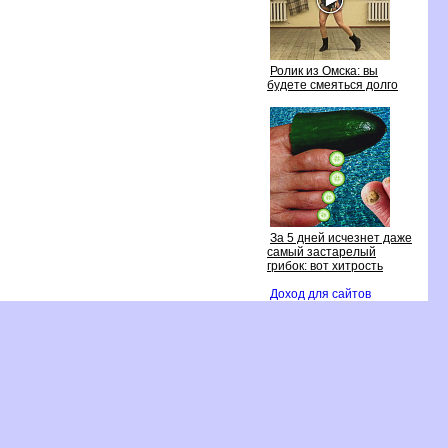
Ролик из Омска: вы
удете смеяться долго
За 5 дней исчезнет даже
самый застарелый
рибок: вот хитрость
Доход для сайто