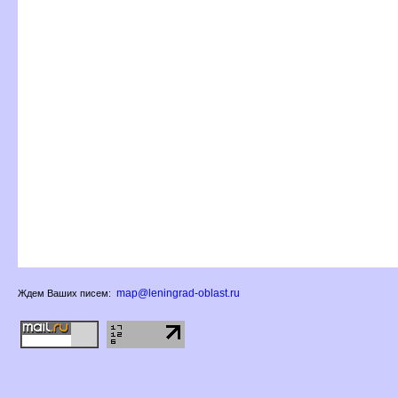
map@leningrad-oblast.ru
Ждем Ваших писем: