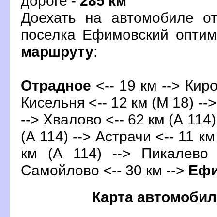
дороге -
285 км
Доехать на автомобиле о
поселка Ефимовский опти
маршруту
:
Отрадное
<-- 19 км --> Киро
Кисельня <-- 12 км (М 18) -->
--> Хвалово <-- 62 км (А 114)
(А 114) --> Астрачи <-- 11 км
км (А 114) --> Пикалево 
Самойлово <-- 30 км -->
Ефи
Карта автомобил