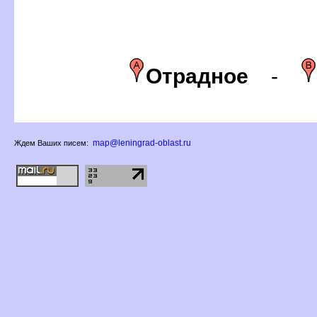
Отрадное
-
map@leningrad-oblast.ru
Ждем Ваших писем: