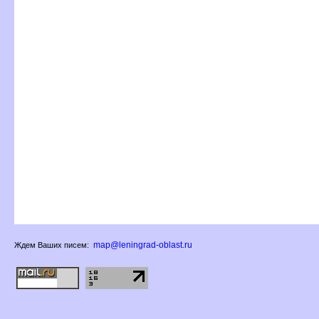
map@leningrad-oblast.ru
Ждем Ваших писем: