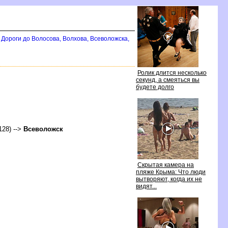
Дороги до Волосова, Волхова, Всеволожска,
Ролик длится несколько
секунд, а смеяться вы
удете долго
128) -->
севоложск
Скрытая камера на
пляже Крыма: Что люди
ытворяют, когда их не
идят...