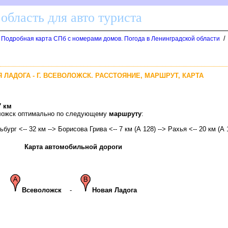
область для авто туриста
/
. Подробная карта СПб с номерами домов. Погода в Ленинградской области
Я ЛАДОГА - Г. ВСЕВОЛОЖСК. РАССТОЯНИЕ, МАРШРУТ, КАРТА
7 км
воложск оптимально по следующему
маршруту
:
бург <-- 32 км --> Борисова Грива <-- 7 км (А 128) --> Рахья <-- 20 км (А 
Карта автомобильной дороги
севоложск
-
Новая Ладога