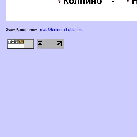
Колпино
-
Н
map@leningrad-oblast.ru
Ждем Ваших писем: