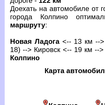
дороге -
122 км
Доехать на автомобиле от 
орода Колпино оптима
маршруту
:
Новая Ладога
<-- 13 км --
18) --> Кировск <-- 19 км --
Колпино
Карта автомобил