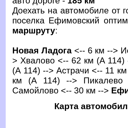
авто дороге -
185 км
Доехать на автомобиле от 
поселка Ефимовский опти
маршруту
:
Новая Ладога
<-- 6 км --> И
> Хвалово <-- 62 км (А 114) 
(А 114) --> Астрачи <-- 11 км
км (А 114) --> Пикалево 
Самойлово <-- 30 км -->
Ефи
Карта автомобил