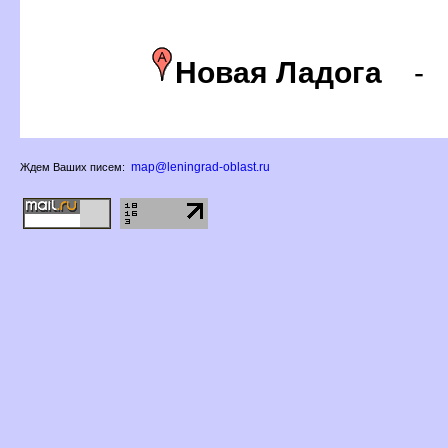
Новая Ладога
map@leningrad-oblast.ru
Ждем Ваших писем: