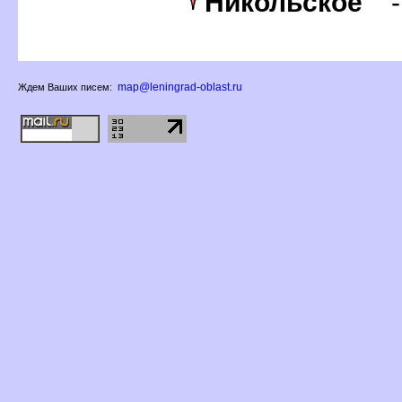
Никольское
map@leningrad-oblast.ru
Ждем Ваших писем: