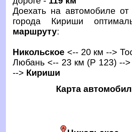
дороге -
119 км
Доехать на автомобиле от
орода Кириши оптимал
маршруту
:
Никольское
<-- 20 км --> То
Любань <-- 23 км (Р 123) -->
-->
Кириши
Карта автомобил