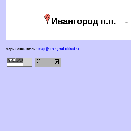
Ивангород п.п.
map@leningrad-oblast.ru
Ждем Ваших писем: