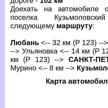
дороге -
102 км
Доехать на автомобиле 
поселка Кузьмоловск
следующему
маршруту
:
Любань
<-- 32 км (Р 123) --
--> Ульяновка <-- 14 км (Р 1
км (Р 123) -->
САНКТ-ПЕ
Мурино <-- 8 км -->
Кузьмол
Карта автомобил