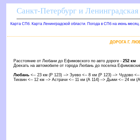
Санкт-Петербург и Ленинградская 
Карта СПб. Карта Ленинградской области. Погода в СПб на июнь месяц
ДОРОГА Г. ЛЮ
Расстояние от Любани до Ефимовского по авто дороге -
252 км
Доехать на автомобиле от города Любань до поселка Ефимовск
Любань
<-- 23 км (Р 123) --> Зуево <-- 8 км (Р 123) --> Чудово <--
Тихвин
<-- 12 км --> Астрачи <-- 11 км (А 114) --> Дыми <-- 24 км (