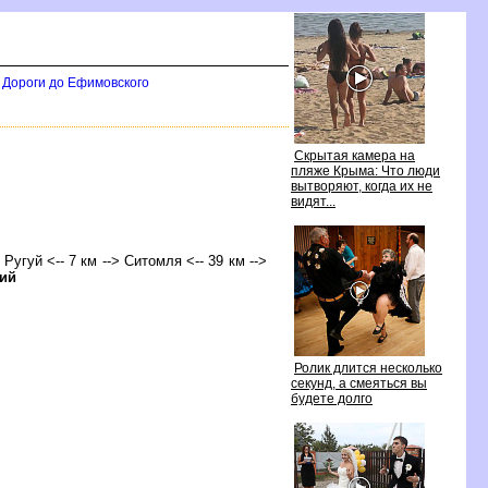
Дороги до Ефимовского
Скрытая камера на
пляже Крыма: Что люди
ытворяют, когда их не
идят...
 Ругуй <-- 7 км --> Ситомля <-- 39 км -->
ий
Ролик длится несколько
секунд, а смеяться вы
удете долго