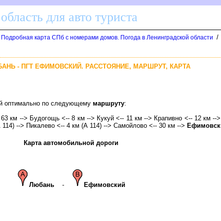
область для авто туриста
/
. Подробная карта СПб с номерами домов. Погода в Ленинградской области
БАНЬ - ПГТ ЕФИМОВСКИЙ. РАССТОЯНИЕ, МАРШРУТ, КАРТА
ий оптимально по следующему
маршруту
:
 63 км --> Будогощь <-- 8 км --> Кукуй <-- 11 км --> Крапивно <-- 12 км -->
А 114) --> Пикалево <-- 4 км (А 114) --> Самойлово <-- 30 км -->
Ефимовск
Карта автомобильной дороги
Любань
-
Ефимовский