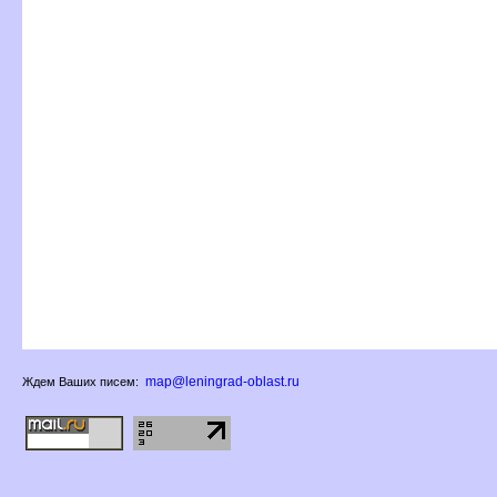
map@leningrad-oblast.ru
Ждем Ваших писем: