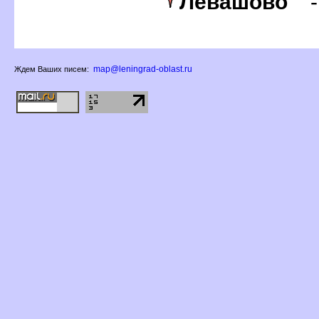
Левашово
map@leningrad-oblast.ru
Ждем Ваших писем: