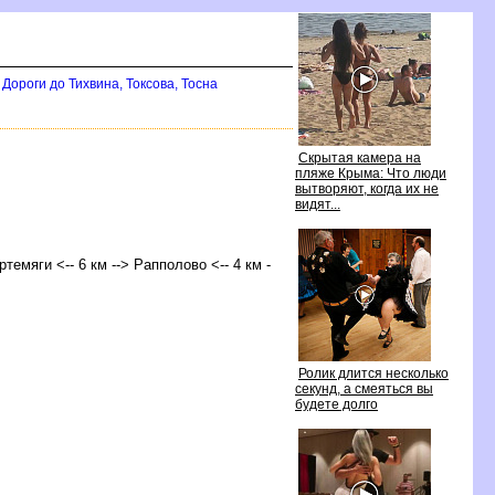
Дороги до Тихвина, Токсова, Тосна
Скрытая камера на
пляже Крыма: Что люди
ытворяют, когда их не
идят...
ртемяги <-- 6 км --> Рапполово <-- 4 км -
Ролик длится несколько
секунд, а смеяться вы
удете долго