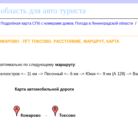
область для авто туриста
/
. Подробная карта СПб с номерами домов. Погода в Ленинградской области
ОМАРОВО - ПГТ ТОКСОВО. РАССТОЯНИЕ, МАРШРУТ, КАРТА
во оптимально по следующему
маршруту
:
Белоостров <-- 11 км --> Песочный <-- 6 км --> Юкки <-- 9 км (А 129) --> Ва
Карта автомобильной дороги
Комарово
-
Токсово