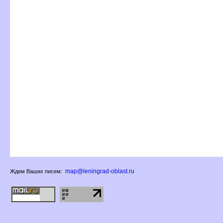
map@leningrad-oblast.ru
Ждем Ваших писем: