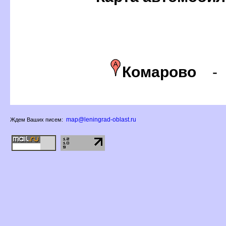
Комарово
map@leningrad-oblast.ru
Ждем Ваших писем: