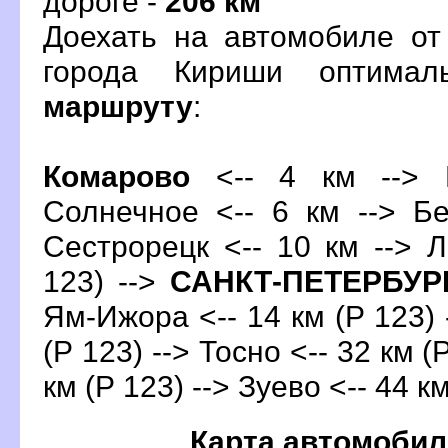
дороге -
206 км
Доехать на автомобиле от
орода Кириши оптимал
маршруту
:
Комарово
<-- 4 км --> Р
Солнечное <-- 6 км --> Бе
Сестрорецк <-- 10 км --> 
123) -->
САНКТ-ПЕТЕРБУР
Ям-Ижора <-- 14 км (Р 123) 
(Р 123) --> Тосно <-- 32 км (
км (Р 123) --> Зуево <-- 44 км
Карта автомобил