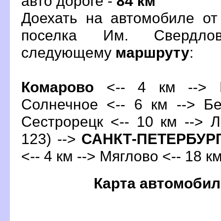
авто дороге -
84 км
Доехать на автомобиле от
поселка Им. Свердло
следующему
маршруту
:
Комарово
<-- 4 км --> Р
Солнечное <-- 6 км --> Бе
Сестрорецк <-- 10 км --> 
123) -->
САНКТ-ПЕТЕРБУР
<-- 4 км --> Мяглово <-- 18 к
Карта автомобил