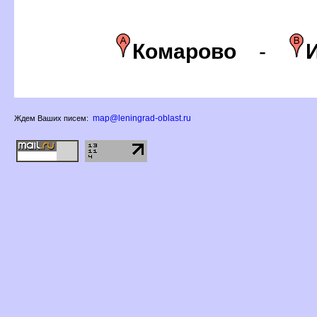
Комарово
-
map@leningrad-oblast.ru
Ждем Ваших писем: