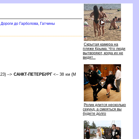
Дороги до Гарболова, Гатчины
Скрытая камера на
пляже Крыма: Что люди
ытворяют, когда их не
идят...
123) -->
САНКТ-ПЕТЕРБУРГ
<-- 38 км (М
Ролик длится несколько
секунд, а смеяться вы
удете долго