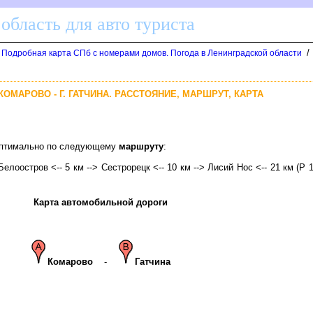
область для авто туриста
/
. Подробная карта СПб с номерами домов. Погода в Ленинградской области
КОМАРОВО - Г. ГАТЧИНА. РАССТОЯНИЕ, МАРШРУТ, КАРТА
 оптимально по следующему
маршруту
:
 Белоостров <-- 5 км --> Сестрорецк <-- 10 км --> Лисий Нос <-- 21 км (Р 
Карта автомобильной дороги
Комарово
-
Гатчина