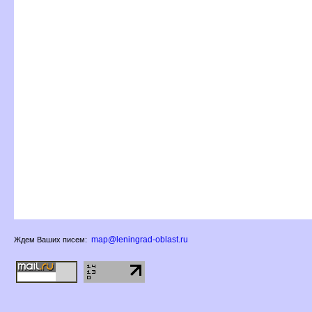
map@leningrad-oblast.ru
Ждем Ваших писем: