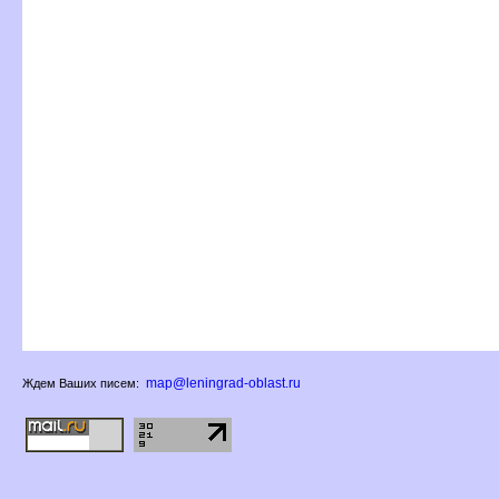
map@leningrad-oblast.ru
Ждем Ваших писем: