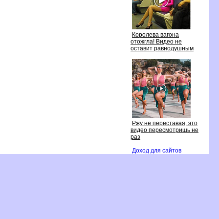
Королева вагона
отожгла! Видео не
оставит равнодушным
Ржу не переставая, это
идео пересмотришь не
раз
Доход для сайто