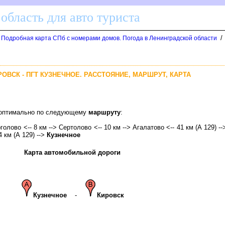
область для авто туриста
/
. Подробная карта СПб с номерами домов. Погода в Ленинградской области
ИРОВСК - ПГТ КУЗНЕЧНОЕ. РАССТОЯНИЕ, МАРШРУТ, КАРТА
е оптимально по следующему
маршруту
:
голово <-- 8 км --> Сертолово <-- 10 км --> Агалатово <-- 41 км (А 129) -
4 км (А 129) -->
Кузнечное
Карта автомобильной дороги
Кузнечное
-
Кировск