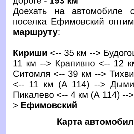
дороге -
193 км
Доехать на автомобиле 
поселка Ефимовский опти
маршруту
:
Кириши
<-- 35 км --> Будогощ
11 км --> Крапивно <-- 12 км
Ситомля <-- 39 км -->
Тихви
<-- 11 км (А 114) --> Дыми
Пикалево <-- 4 км (А 114) --
>
Ефимовский
Карта автомобил