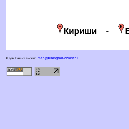
Кириши
-
map@leningrad-oblast.ru
Ждем Ваших писем: