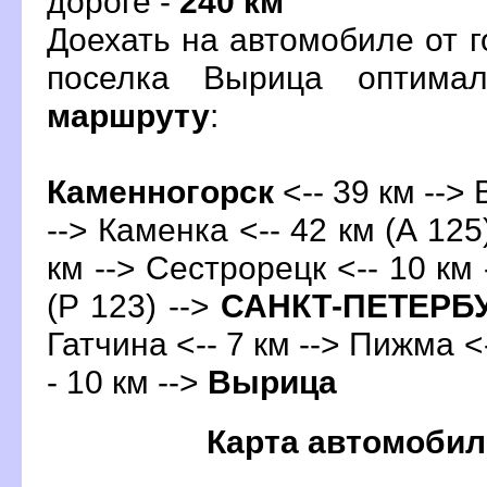
дороге -
240 км
Доехать на автомобиле от 
поселка Вырица оптима
маршруту
:
Каменногорск
<-- 39 км -->
--> Каменка <-- 42 км (А 125
км --> Сестрорецк <-- 10 км 
(Р 123) -->
САНКТ-ПЕТЕРБ
Гатчина
<-- 7 км --> Пижма <
- 10 км -->
ырица
Карта автомобил