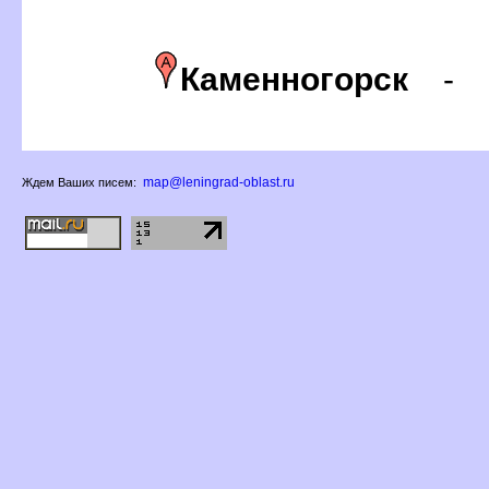
Каменногорск
-
map@leningrad-oblast.ru
Ждем Ваших писем: