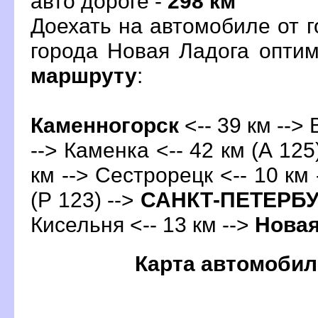
авто дороге -
298 км
Доехать на автомобиле от 
орода Новая Ладога опти
маршруту
:
Каменногорск
<-- 39 км -->
--> Каменка <-- 42 км (А 125
км --> Сестрорецк <-- 10 км 
(Р 123) -->
САНКТ-ПЕТЕРБ
Кисельня <-- 13 км -->
Новая
Карта автомобил