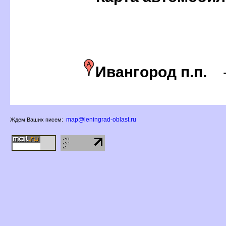
Ивангород п.п.
map@leningrad-oblast.ru
Ждем Ваших писем: