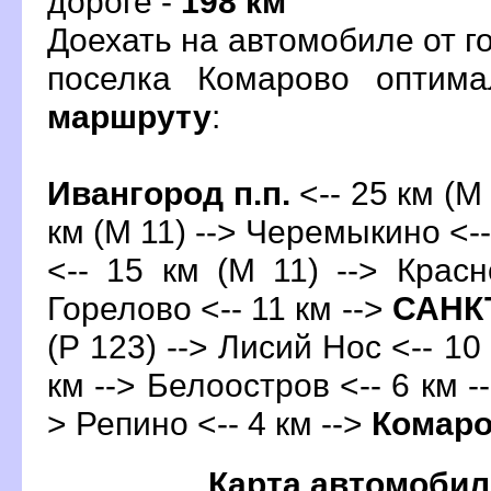
дороге -
198 км
Доехать на автомобиле от го
поселка Комарово оптим
маршруту
:
Ивангород п.п.
<-- 25 км (М 
км (М 11) --> Черемыкино <--
<-- 15 км (М 11) --> Крас
Горелово <-- 11 км -->
САНК
(Р 123) --> Лисий Нос <-- 10
км --> Белоостров <-- 6 км -
> Репино <-- 4 км -->
Комар
Карта автомобил