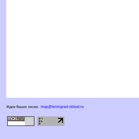
map@leningrad-oblast.ru
Ждем Ваших писем: