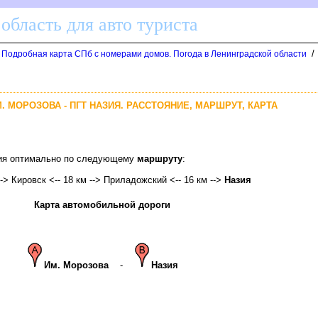
область для авто туриста
/
. Подробная карта СПб с номерами домов. Погода в Ленинградской области
. МОРОЗОВА - ПГТ НАЗИЯ. РАССТОЯНИЕ, МАРШРУТ, КАРТА
азия оптимально по следующему
маршруту
:
 --> Кировск <-- 18 км --> Приладожский <-- 16 км -->
Назия
Карта автомобильной дороги
Им. Морозова
-
Назия