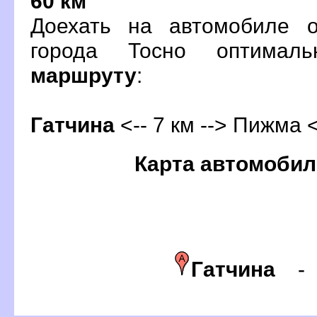
60 км
Доехать на автомобиле о
орода Тосно оптимал
маршруту
:
Гатчина
<-- 7 км --> Пижма <
Карта автомобил
Гатчина