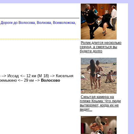
Дороги до Волосова, Волхова, Всеволожска,
Ролик длится несколько
секунд, а смеяться вы
удете долго
) --> Иссад <-- 12 км (М 18) --> Кисельня
еремыкино <-- 29 км -->
олосово
Скрытая камера на
пляже Крыма: Что люди
ытворяют, когда их не
идят...