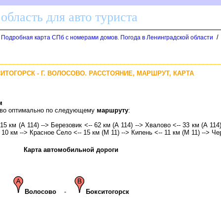
область для авто туриста
/
. Подробная карта СПб с номерами домов. Погода в Ленинградской области
СИТОГОРСК - Г. ВОЛОСОВО. РАССТОЯНИЕ, МАРШРУТ, КАРТА
м
сово оптимально по следующему
маршруту
:
 15 км (А 114) --> Березовик <-- 62 км (А 114) --> Хвалово <-- 33 км (А 114
 10 км --> Красное Село <-- 15 км (М 11) --> Кипень <-- 11 км (М 11) --> Ч
Карта автомобильной дороги
олосово
-
Бокситогорск