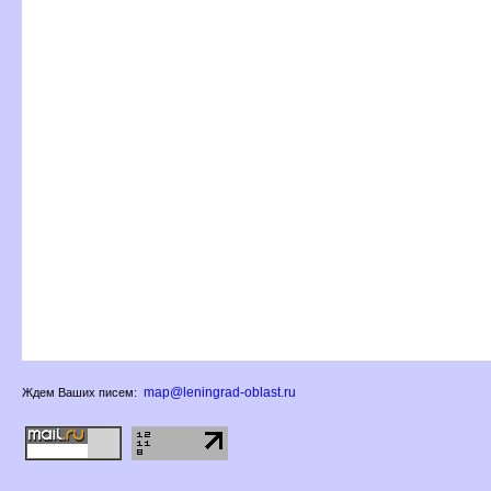
map@leningrad-oblast.ru
Ждем Ваших писем: