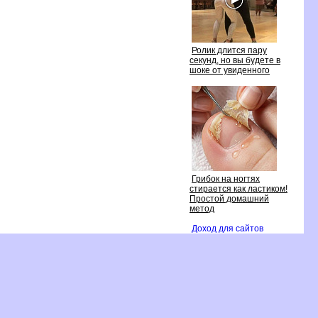
Ролик длится пару
секунд, но вы будете
шоке от увиденного
Грибок на ногтях
стирается как ластиком!
Простой домашний
метод
Доход для сайто