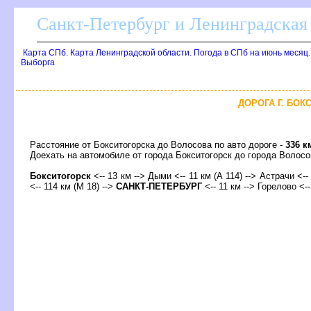
Санкт-Петербург и Ленинградская 
Карта СПб. Карта Ленинградской области. Погода в СПб на июнь месяц
ыборга
ДОРОГА Г. БОК
Расстояние от Бокситогорска до Волосова по авто дороге -
336 к
Доехать на автомобиле от города Бокситогорск до города Воло
Бокситогорск
<-- 13 км --> Дыми <-- 11 км (А 114) --> Астрачи <--
<-- 114 км (М 18) -->
САНКТ-ПЕТЕРБУРГ
<-- 11 км --> Горелово <--