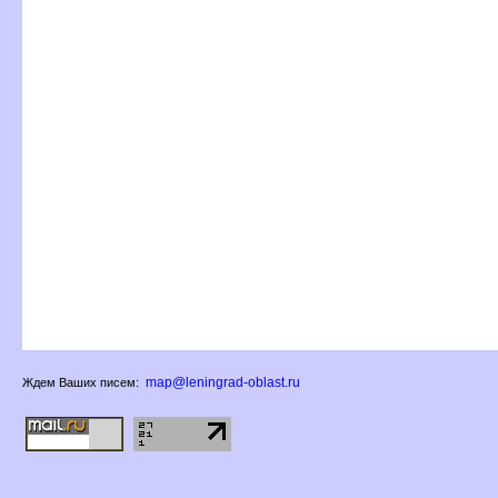
map@leningrad-oblast.ru
Ждем Ваших писем: