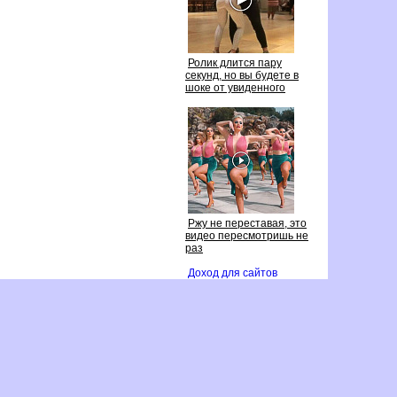
Ролик длится пару
секунд, но вы будете
шоке от увиденного
Ржу не переставая, это
идео пересмотришь не
раз
Доход для сайто