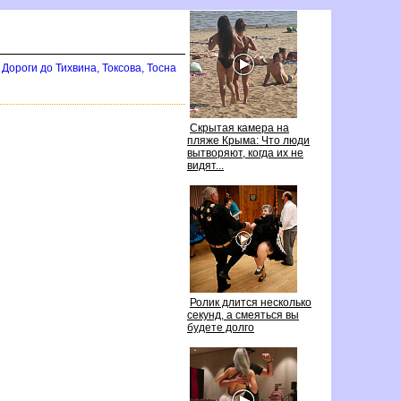
Дороги до Тихвина, Токсова, Тосна
Скрытая камера на
пляже Крыма: Что люди
ытворяют, когда их не
идят...
Ролик длится несколько
секунд, а смеяться вы
удете долго