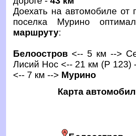
дороге -
43 км
Доехать на автомобиле от 
поселка Мурино оптима
маршруту
:
Белоостро
<-- 5 км --> Се
Лисий Нос <-- 21 км (Р 123) 
<-- 7 км -->
Мурино
Карта автомобил