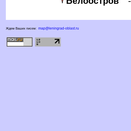
Белоостро
map@leningrad-oblast.ru
Ждем Ваших писем: