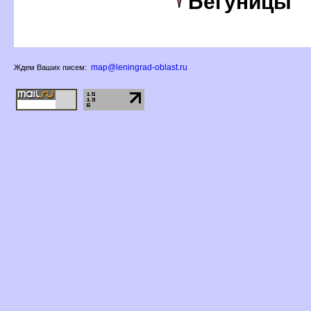
Бегуницы
map@leningrad-oblast.ru
Ждем Ваших писем: