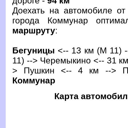
дороге -
94 км
Доехать на автомобиле от
орода Коммунар оптима
маршруту
:
Бегуницы
<-- 13 км (М 11) 
11) --> Черемыкино <-- 31 км
>
Пушкин
<-- 4 км --> П
Коммунар
Карта автомобил