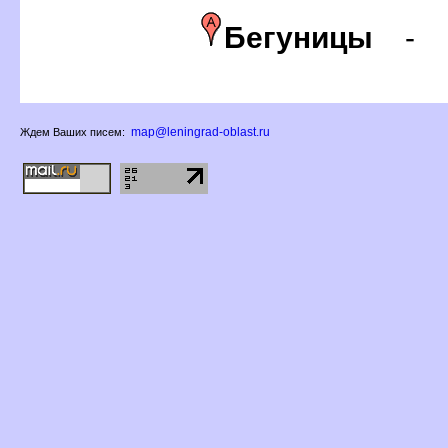
Бегуницы
-
map@leningrad-oblast.ru
Ждем Ваших писем: