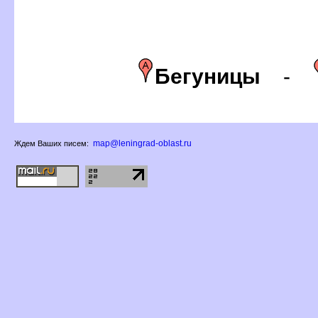
Бегуницы
-
map@leningrad-oblast.ru
Ждем Ваших писем: