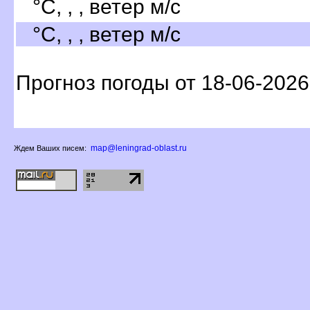
°C, , , ветер м/с
°C, , , ветер м/с
Прогноз погоды от 18-06-2026
map@leningrad-oblast.ru
Ждем Ваших писем: