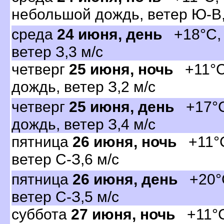
небольшой дождь, ветер Ю-В,
среда
24 июня, день
+18°C, о
етер З,3 м/с
четвер
25 июня, ночь
+11°C,
дождь, ветер З,2 м/с
четвер
25 июня, день
+17°C
дождь, ветер З,4 м/с
пятница
26 июня, ночь
+11°C
етер С-З,6 м/с
пятница
26 июня, день
+20°C
етер С-З,5 м/с
суббота
27 июня, ночь
+11°C