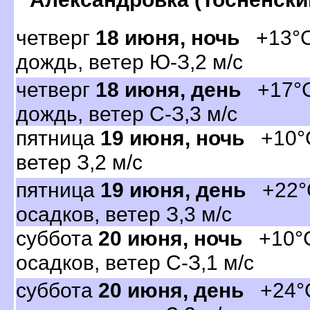
четвер
18 июня, ночь
+13°C,
дождь, ветер Ю-З,2 м/с
четвер
18 июня, день
+17°C
дождь, ветер С-З,3 м/с
пятница
19 июня, ночь
+10°C,
етер З,2 м/с
пятница
19 июня, день
+22°C
осадков, ветер З,3 м/с
суббота
20 июня, ночь
+10°C,
осадков, ветер С-З,1 м/с
суббота
20 июня, день
+24°C