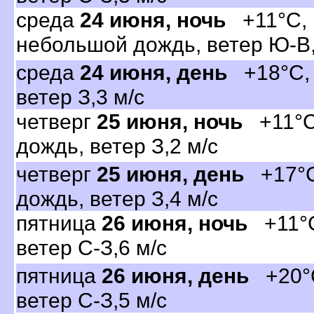
среда
24 июня, ночь
+11°C, 
небольшой дождь, ветер Ю-В,
среда
24 июня, день
+18°C, о
етер З,3 м/с
четвер
25 июня, ночь
+11°C,
дождь, ветер З,2 м/с
четвер
25 июня, день
+17°C
дождь, ветер З,4 м/с
пятница
26 июня, ночь
+11°C
етер С-З,6 м/с
пятница
26 июня, день
+20°C
етер С-З,5 м/с