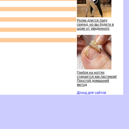
Ролик длится пару
секунд, но вы будете
шоке от увиденного
Грибок на ногтях
стирается как ластиком!
Простой домашний
метод
Доход для сайто