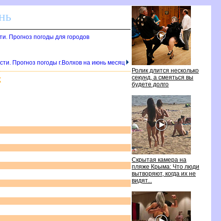
нь
ти. Прогноз погоды для городо
сти. Прогноз погоды г.Волхов на июнь месяц
Ролик длится несколько
секунд, а смеяться вы
К
удете долго
Скрытая камера на
пляже Крыма: Что люди
ытворяют, когда их не
идят...