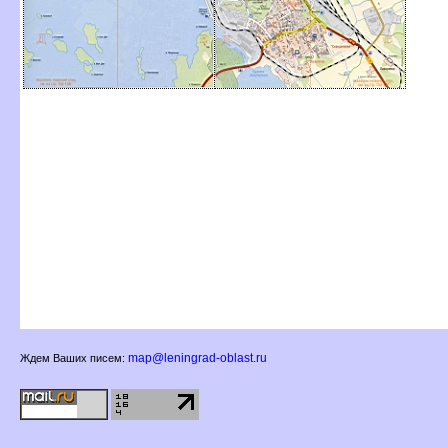
map@leningrad-oblast.ru
Ждем Ваших писем: